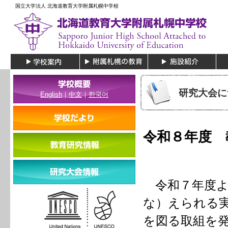
国立大学法人 北海道教育大学附属札幌中学校
研究大会に
English
｜
中文
｜
한국어
令和８年度 
令和７年度よ
な）えられる
を図る取組を